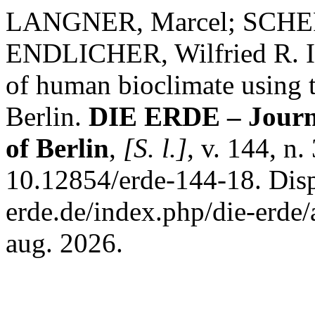
LANGNER, Marcel; SCHER
ENDLICHER, Wilfried R. In
of human bioclimate using t
Berlin.
DIE ERDE – Journa
of Berlin
,
[S. l.]
, v. 144, n
10.12854/erde-144-18. Disp
erde.de/index.php/die-erde/
aug. 2026.