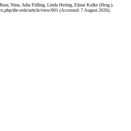
r, Nina, Julia Fülling, Linda Hering, Elmar Kulke (Hrsg.).
dex.php/die-erde/article/view/601 (Accessed: 7 August 2026).