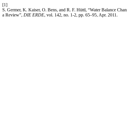
[1]
S. Germer, K. Kaiser, O. Bens, and R. F. Hüttl, “Water Balance Cha
a Review”,
DIE ERDE
, vol. 142, no. 1-2, pp. 65–95, Apr. 2011.